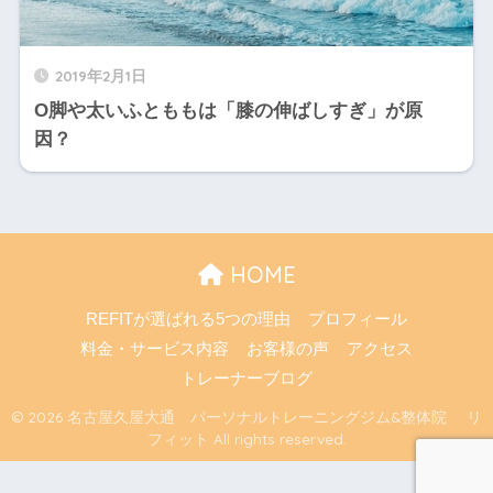
2019年2月1日
O脚や太いふとももは「膝の伸ばしすぎ」が原
因？
HOME
REFITが選ばれる5つの理由
プロフィール
料金・サービス内容
お客様の声
アクセス
トレーナーブログ
© 2026 名古屋久屋大通 パーソナルトレーニングジム&整体院 リ
フィット All rights reserved.