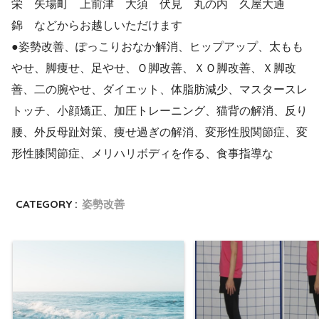
栄 矢場町 上前津 大須 伏見 丸の内 久屋大通
錦 などからお越しいただけます
●姿勢改善、ぽっこりおなか解消、ヒップアップ、太もも
やせ、脚痩せ、足やせ、Ｏ脚改善、ＸＯ脚改善、Ｘ脚改
善、二の腕やせ、ダイエット、体脂肪減少、マスタースレ
トッチ、小顔矯正、加圧トレーニング、猫背の解消、反り
腰、外反母趾対策、痩せ過ぎの解消、変形性股関節症、変
形性膝関節症、メリハリボディを作る、食事指導な
CATEGORY :
姿勢改善