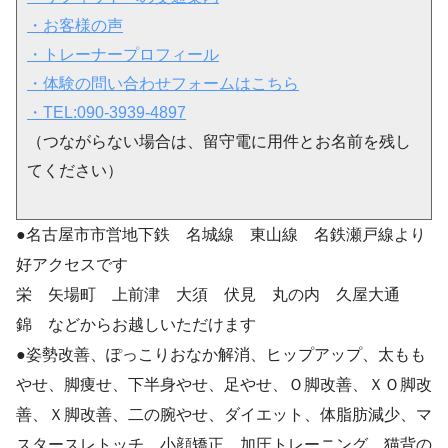
・お客様の声
・トレーナープロフィール
・体験の問い合わせフォームはこちら
・TEL:090-3939-4897
（つながらない場合は、留守電に用件とお名前を残し
てください）
●名古屋市市営地下鉄 名城線 東山線 名鉄瀬戸線より
好アクセスです
栄 矢場町 上前津 大須 伏見 丸の内 久屋大通
錦 などからお越しいただけます
●姿勢改善、ぽっこりおなか解消、ヒップアップ、太もも
やせ、脚痩せ、下半身やせ、足やせ、Ｏ脚改善、ＸＯ脚改
善、Ｘ脚改善、二の腕やせ、ダイエット、体脂肪減少、マ
スタースレトッチ、小顔矯正、加圧トレーニング、猫背の