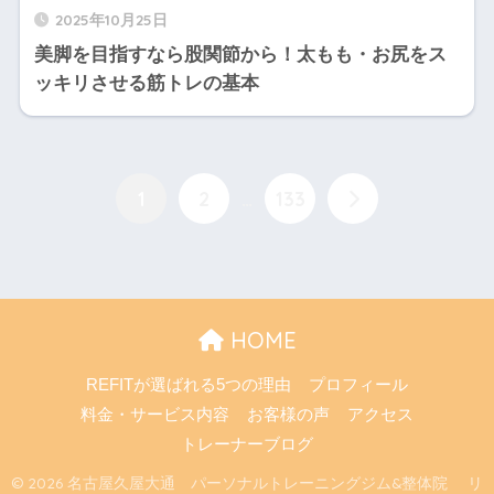
2025年10月25日
美脚を目指すなら股関節から！太もも・お尻をス
ッキリさせる筋トレの基本
1
2
…
133
HOME
REFITが選ばれる5つの理由
プロフィール
料金・サービス内容
お客様の声
アクセス
トレーナーブログ
© 2026 名古屋久屋大通 パーソナルトレーニングジム&整体院 リ