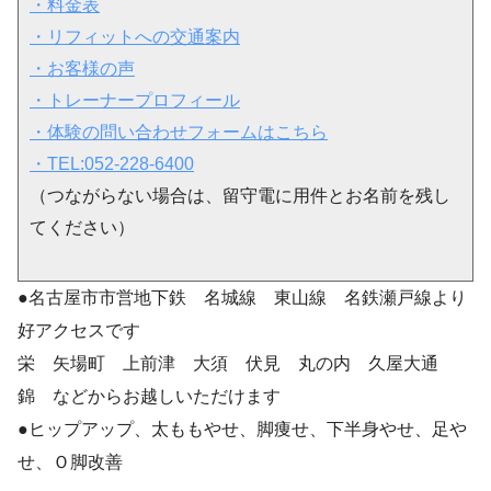
・料金表
・リフィットへの交通案内
・お客様の声
・トレーナープロフィール
・体験の問い合わせフォームはこちら
・TEL:052-228-6400
（つながらない場合は、留守電に用件とお名前を残し
てください）
●名古屋市市営地下鉄 名城線 東山線 名鉄瀬戸線より
好アクセスです
栄 矢場町 上前津 大須 伏見 丸の内 久屋大通
錦 などからお越しいただけます
●ヒップアップ、太ももやせ、脚痩せ、下半身やせ、足や
せ、Ｏ脚改善