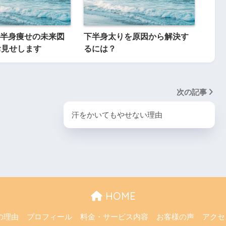
半身痩せの未来図
下半身太りを原因から解決す
お見せします
るには？
次の記事
汗をかいてもやせない理由
HOME
の理由
プロフィール
料金・サービス内容
お客様の声
アクセ