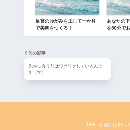
足首のゆがみを正して一か月
あなたの下
で美脚をつくる！
を60分で
前の記事
先生に会う前はワクワクしているんで
す（笑）
REFITが選ばれる5つ