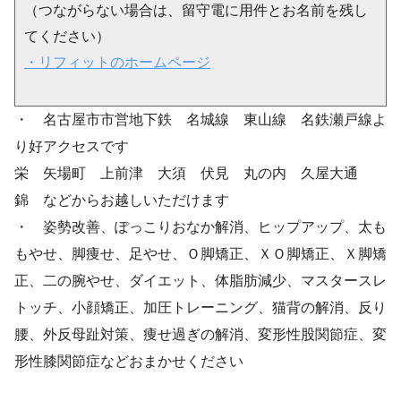
（つながらない場合は、留守電に用件とお名前を残し
てください）
・リフィットのホームページ
・ 名古屋市市営地下鉄 名城線 東山線 名鉄瀬戸線よ
り好アクセスです
栄 矢場町 上前津 大須 伏見 丸の内 久屋大通
錦 などからお越しいただけます
・ 姿勢改善、ぽっこりおなか解消、ヒップアップ、太も
もやせ、脚痩せ、足やせ、Ｏ脚矯正、ＸＯ脚矯正、Ｘ脚矯
正、二の腕やせ、ダイエット、体脂肪減少、マスタースレ
トッチ、小顔矯正、加圧トレーニング、猫背の解消、反り
腰、外反母趾対策、痩せ過ぎの解消、変形性股関節症、変
形性膝関節症などおまかせください