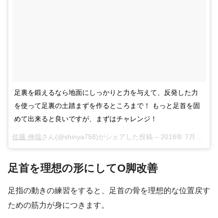
足裏を鍛えるなら地面にしっかりと力を与えて、反発した力
を使って足裏の土踏まずを作るところまで！ もっと足首を固
めて出来ると良いですが、まずはチャレンジ！
佐藤 伸哉
さん(@shinya758)がシェアした投稿 –
2018年 7月月25日午後8時55分PDT
足首を理想の形にしてO脚改善
足指の動きの練習をすると、足首の骨を理想的な位置戻す
ための筋力が身につきます。