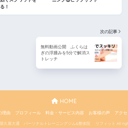
る！
次の記事
無料動画公開 ふくらは
ぎの浮腫みを5分で解消ス
トレッチ
HOME
の理由
プロフィール
料金・サービス内容
お客様の声
アクセ
名古屋久屋大通 パーソナルトレーニングジム&整体院 リフィット All rights r