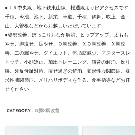
●ＪＲ中央線、地下鉄東山線、桜通線より好アクセスです
千種、今池、池下、新栄、車道、千種、鶴舞、吹上、金
山、大曽根などからお越しいただいています
●姿勢改善、ぽっこりおなか解消、ヒップアップ、太もも
やせ、脚痩せ、足やせ、Ｏ脚改善、ＸＯ脚改善、Ｘ脚改
善、二の腕やせ、ダイエット、体脂肪減少、マスタースレ
トッチ、小顔矯正、加圧トレーニング、猫背の解消、反り
腰、外反母趾対策、痩せ過ぎの解消、変形性股関節症、変
形性膝関節症、メリハリボディを作る、食事指導などお任
せください
CATEGORY :
O脚X脚改善