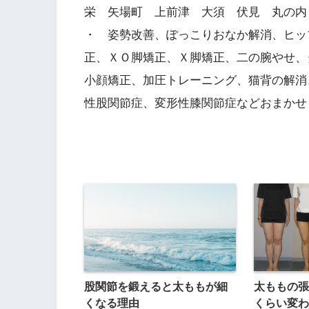
栄 矢場町 上前津 大須 伏見 丸の内
・ 姿勢改善、ぽっこりおなか解消、ヒッ
正、ＸＯ脚矯正、Ｘ脚矯正、二の腕やせ、
小顔矯正、加圧トレーニング、猫背の解消
性股関節症、変形性膝関節症などおまかせ
股関節を鍛えると太ももが細
太ももの張
くなる理由
くらい変わ