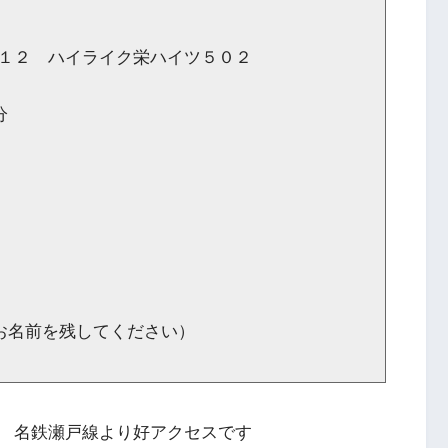
-１２ ハイライク栄ハイツ５０２
分
お名前を残してください）
線 名鉄瀬戸線より好アクセスです